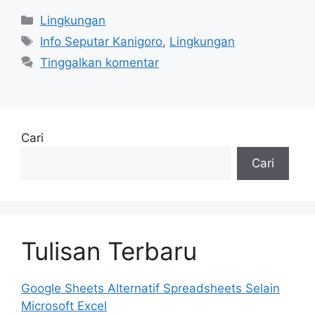
Kategori
Lingkungan
Tag
Info Seputar Kanigoro
,
Lingkungan
Tinggalkan komentar
Cari
Cari
Tulisan Terbaru
Google Sheets Alternatif Spreadsheets Selain
Microsoft Excel