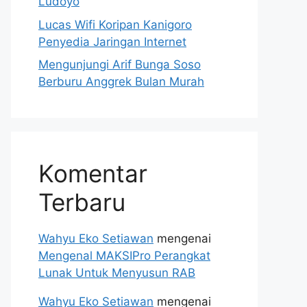
Ludoyo
Lucas Wifi Koripan Kanigoro
Penyedia Jaringan Internet
Mengunjungi Arif Bunga Soso
Berburu Anggrek Bulan Murah
Komentar
Terbaru
Wahyu Eko Setiawan
mengenai
Mengenal MAKSIPro Perangkat
Lunak Untuk Menyusun RAB
Wahyu Eko Setiawan
mengenai